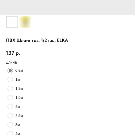
ПВХ Шланг газ. 1/2 г.ш, ЁLKA
137
р.
Длина
0,8м
1м
1,2м
1,5м
2м
2,5м
3м
4м