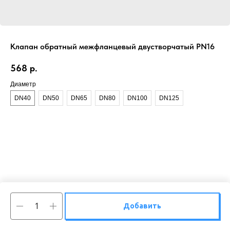
Клапан обратный межфланцевый двустворчатый PN16
568
р.
Диаметр
DN40
DN50
DN65
DN80
DN100
DN125
Добавить