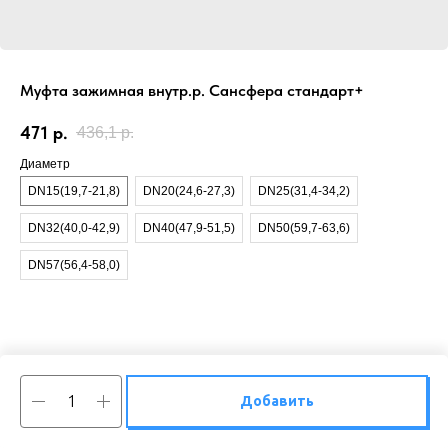
Муфта зажимная внутр.р. Сансфера стандарт+
471
р.
436,1
р.
Диаметр
DN15(19,7-21,8)
DN20(24,6-27,3)
DN25(31,4-34,2)
DN32(40,0-42,9)
DN40(47,9-51,5)
DN50(59,7-63,6)
DN57(56,4-58,0)
Добавить