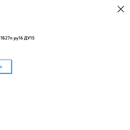
11Б27п ру16 ДУ15
ь