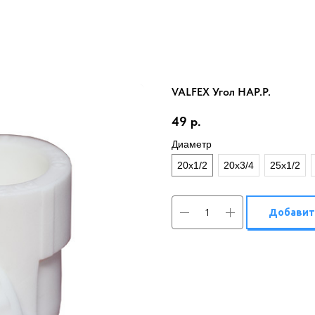
VALFEX Угол НАР.Р.
49
р.
Диаметр
20х1/2
20х3/4
25х1/2
Добавит