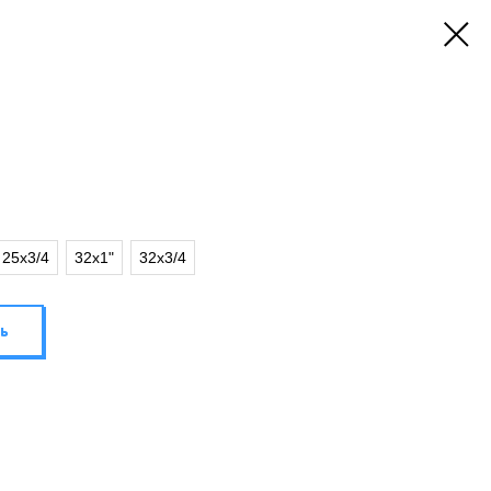
25х3/4
32х1"
32х3/4
ь