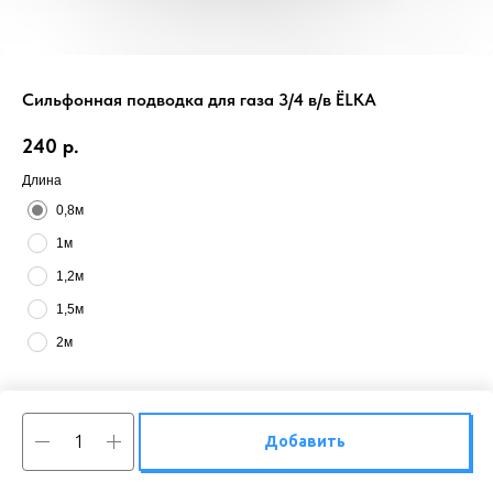
Сильфонная подводка для газа 3/4 в/в ЁLKA
240
р.
Длина
0,8м
1м
1,2м
1,5м
2м
Добавить