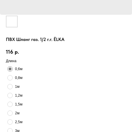
ПВХ Шланг газ. 1/2 г.г. ЁLKA
116
р.
Длина
0,6м
0,8м
1м
1,2м
1,5м
2м
2,5м
3м