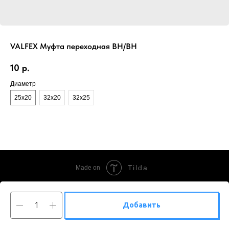
VALFEX Муфта переходная ВН/ВН
10
р.
Диаметр
25х20
32х20
32х25
Tilda
Made on
Добавить