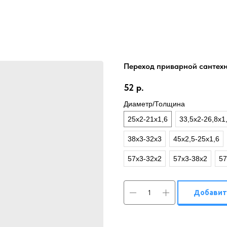
Переход приварной сантехн
52
р.
Диаметр/Толщина
25х2-21х1,6
33,5х2-26,8х1
38х3-32х3
45х2,5-25х1,6
57х3-32х2
57х3-38х2
57
Добавит