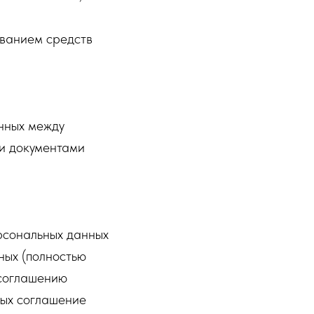
ованием средств
анных между
ми документами
рсональных данных
ных (полностью
 соглашению
ных соглашение