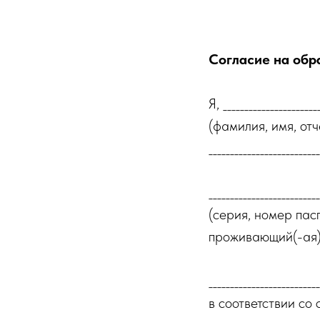
Согласие на обр
Я, _______________________
(фамилия, имя, отч
__________________________
__________________________
(серия, номер пас
проживающий(-ая) по адр
__________________________
в соответствии со