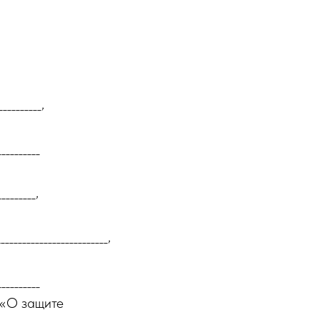
__________,
__________
_________,
______________________,
__________
 «О защите