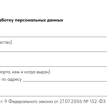
аботку персональных данных
__________________________________________________________________________
ество)
__________________________________________________________________________
__________________________________________________________________________
порта, кем и когда выдан)
есу ______________________________________________________________
__________________________________________________________________________
 ст. 9 Федерального закона от 27.07.2006 № 152-ФЗ