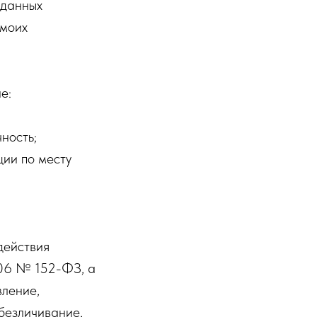
 данных
 моих
е:
ность;
ции по месту
действия
006 № 152-ФЗ, а
вление,
обезличивание,